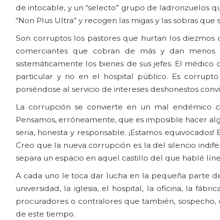
de intocable, y un “selecto” grupo de ladronzuelos q
“Non Plus Ultra” y recogen las migas y las sobras que s
Son corruptos los pastores que hurtan los diezmos d
comerciantes que cobran de más y dan menos p
sistemáticamente los bienes de sus jefes. El médico qu
particular y no en el hospital público. Es corrupt
poniéndose al servicio de intereses deshonestos convir
La corrupción se convierte en un mal endémico cu
Pensamos, erróneamente, que es imposible hacer algo
seria, honesta y responsable. ¡Estamos equivocados! 
Creo que la nueva corrupción es la del silencio ind
separa un espacio en aquel castillo del que hablé líne
A cada uno le toca dar lucha en la pequeña parte de 
universidad, la iglesia, el hospital, la oficina, la f
procuradores o contralores que también, sospecho, de
de este tiempo.