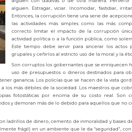
alguien con dádivas o de otra manera. Pervertir
alguien. Estragar, viciar. Incomodar, fastidiar, irrita
Entonces, la corrupción tiene una serie de acepcion
las actividades más simples como las más compl
correcto limitar el impacto de la corrupción úni
actividad política o a la función pública, como sole
Este tiempo debe servir para sincerar los actos 
grupales y ceñirlos al estricto uso de la moral y la éti
Son corruptos los gobernantes que se enriquecen 
uso de presupuestos o dineros destinados para obr
ner ganancia. Los policías que se hacen de la vista gord
o a los más débiles de la sociedad. Los maestros que cob
opias fotostáticas por encima de su costo real. Son c
ocidos y demoran más de lo debido para aquellos que no c
, con ladrillos de dinero, cemento de inmoralidad y bases d
almente frágil) en un ambiente que le da “seguridad”, con