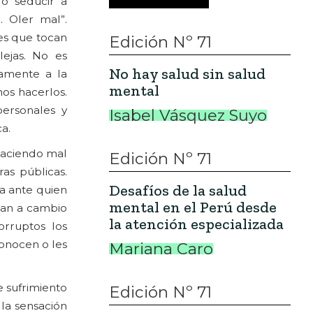
 o seducir a
r. Oler mal”.
es que tocan
Edición Nº 71
ejas. No es
No hay salud sin salud
camente a la
mental
mos hacerlos.
personales y
Isabel Vásquez Suyo
ca.
haciendo mal
Edición Nº 71
as públicas.
Desafíos de la salud
a ante quien
mental en el Perú desde
ran a cambio
la atención especializada
orruptos los
onocen o les
Mariana Caro
e sufrimiento
Edición Nº 71
 la sensación