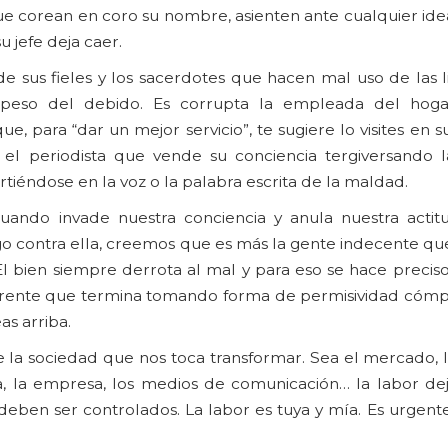
ue corean en coro su nombre, asienten ante cualquier ide
u jefe deja caer.
e sus fieles y los sacerdotes que hacen mal uso de las l
eso del debido. Es corrupta la empleada del hog
e, para “dar un mejor servicio”, te sugiere lo visites en s
o el periodista que vende su conciencia tergiversando l
tiéndose en la voz o la palabra escrita de la maldad.
ando invade nuestra conciencia y anula nuestra actitu
 contra ella, creemos que es más la gente indecente que
El bien siempre derrota al mal y para eso se hace preciso
iferente que termina tomando forma de permisividad cómp
as arriba.
la sociedad que nos toca transformar. Sea el mercado, la
ábrica, la empresa, los medios de comunicación… la labor d
ben ser controlados. La labor es tuya y mía. Es urgente.