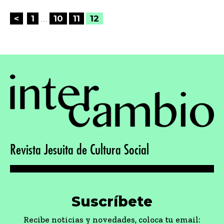
Posts
<
1
10
11
12
…
pagination
Revista Jesuita de Cultura Social
Suscríbete
Recibe noticias y novedades, coloca tu email: