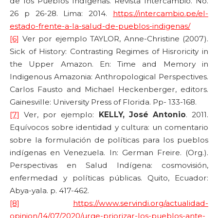
de los Pueblos Indígenas. Revista Intercambio. No.
26 p 26-28. Lima: 2014.
https://intercambio.pe/el-
estado-frente-a-la-salud-de-pueblos-indigenas/
[6]
Ver por ejemplo TAYLOR, Anne-Christine (2007).
Sick of History: Contrasting Regimes of Hisroricity in
the Upper Amazon. En: Time and Memory in
Indigenous Amazonia: Anthropological Perspectives.
Carlos Fausto and Michael Heckenberger, editors.
Gainesville: University Press of Florida. Pp- 133-168.
[7]
Ver, por ejemplo:
KELLY, José Antonio
. 2011.
Equívocos sobre identidad y cultura: un comentario
sobre la formulación de políticas para los pueblos
indígenas en Venezuela. In: German Freire. (Org.).
Perspectivas en Salud Indígena: cosmovisión,
enfermedad y políticas públicas. Quito, Ecuador:
Abya-yala. p. 417-462.
[8]
https://www.servindi.org/actualidad-
opinion/14/07/2020/urge-priorizar-los-pueblos-ante-