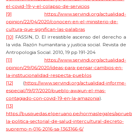
el-covid-19-y-el-colapso-de-servicios
[9]
https://www.servindi.org/actualidad-
opinion/22/04/2020/conocen-en-el-ministerio-de-
cultura-que-significan-las-palabras
[10]
FASSIN, D. El irresistible ascenso del derecho a
la vida. Razón humanitaria y justicia social. Revista de
Antropologia Social. 2010, 19 pp 191-204
[11]
https://www.servindi.org/actualidad-
opinion/29/06/2020/ideas-para-pensar-cambios-en-
la-institucionalidad-respecta-pueblos
[12]
(
https://www.servindi.org/actualidad-informe-
especial/19/07/2020/pueblo-awajun-el-mas-
contagiado-con-covid-19-en-la-amazonia
).
[13]
https://busquedas.elperuano.pe/normaslegales/aprue
la-politica-sectorial-de-salud-intercultural-decreto-
supremo-n-016-2016-sa-1363166-6/