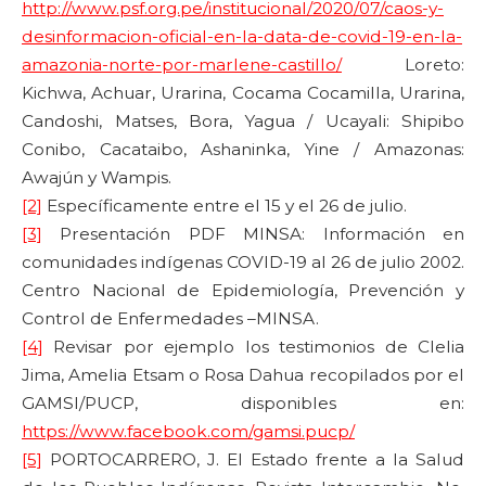
http://www.psf.org.pe/institucional/2020/07/caos-y-
desinformacion-oficial-en-la-data-de-covid-19-en-la-
amazonia-norte-por-marlene-castillo/
Loreto:
Kichwa, Achuar, Urarina, Cocama Cocamilla, Urarina,
Candoshi, Matses, Bora, Yagua / Ucayali: Shipibo
Conibo, Cacataibo, Ashaninka, Yine / Amazonas:
Awajún y Wampis.
[2]
Específicamente entre el 15 y el 26 de julio.
[3]
Presentación PDF MINSA: Información en
comunidades indígenas COVID-19 al 26 de julio 2002.
Centro Nacional de Epidemiología, Prevención y
Control de Enfermedades –MINSA.
[4]
Revisar por ejemplo los testimonios de Clelia
Jima, Amelia Etsam o Rosa Dahua recopilados por el
GAMSI/PUCP, disponibles en:
https://www.facebook.com/gamsi.pucp/
[5]
PORTOCARRERO, J. El Estado frente a la Salud