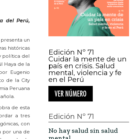
ca del Perú,
P presenta un
ras históricas
Edición Nº 71
 política del
Cuidar la mente de un
úl Haya de la
país en crisis. Salud
mental, violencia y fe
por Eugenio
en el Perú
to de la City
emia Peruana
VER NÚMERO
añola.
bra de esta
Edición Nº 71
ordar a tres
agónicas, con
No hay salud sin salud
n por una de
mental