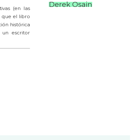
Derek Osain
ivas (en las
 que el libro
ión histórica
 un escritor