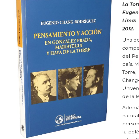
La Tor
Eugen
Lima: 
2012.
Una de
compend
del Pe
país. 
Torre,
Chang-R
Univer
de la 
Además
natura
person
la pol