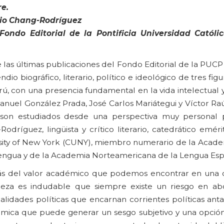
re.
io Chang-Rodríguez
Fondo Editorial de la Pontificia Universidad Católi
 las últimas publicaciones del Fondo Editorial de la PUC
io biográfico, literario, político e ideológico de tres figu
rú, con una presencia fundamental en la vida intelectual y
Manuel González Prada, José Carlos Mariátegui y Víctor Ra
 son estudiados desde una perspectiva muy personal 
odríguez, lingüista y crítico literario, catedrático eméri
sity of New York (CUNY), miembro numerario de la Acad
lengua y de la Academia Norteamericana de la Lengua Esp
 del valor académico que podemos encontrar en una o
leza es indudable que siempre existe un riesgo en ab
alidades políticas que encarnan corrientes políticas ant
émica que puede generar un sesgo subjetivo y una opció