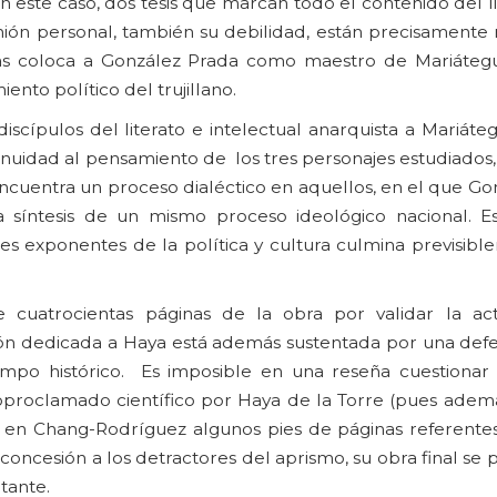
En este caso, dos tesis que marcan todo el contenido del l
nión personal, también su debilidad, están precisamente 
llas coloca a González Prada como maestro de Mariátegu
nto político del trujillano.
ípulos del literato e intelectual anarquista a Mariátegu
inuidad al pensamiento de los tres personajes estudiados
ncuentra un proceso dialéctico en aquellos, en el que Go
a la síntesis de un mismo proceso ideológico nacional. E
es exponentes de la política y cultura culmina previsibl
cuatrocientas páginas de la obra por validar la act
ión dedicada a Haya está además sustentada por una defe
iempo histórico. Es imposible en una reseña cuestionar 
toproclamado científico por Haya de la Torre (pues ade
 en Chang-Rodríguez algunos pies de páginas referentes 
concesión a los detractores del aprismo, su obra final se
tante.