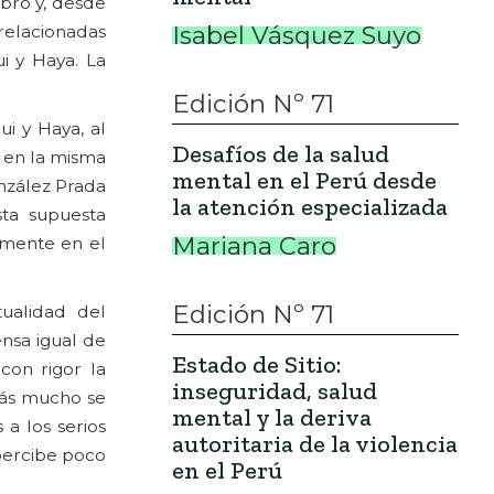
ibro y, desde
Isabel Vásquez Suyo
relacionadas
i y Haya. La
Edición Nº 71
i y Haya, al
Desafíos de la salud
, en la misma
mental en el Perú desde
nzález Prada
la atención especializada
sta supuesta
Mariana Caro
emente en el
Edición Nº 71
ualidad del
nsa igual de
Estado de Sitio:
con rigor la
inseguridad, salud
más mucho se
mental y la deriva
a los serios
autoritaria de la violencia
 percibe poco
en el Perú