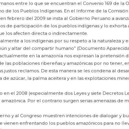
anos entre lo que se encuentran el Convenio 169 de la OI
o de los Pueblos Indígenas. En el Informe de la Comisión
 en febrero del 2009 se insta al Gobierno Peruano a avanz
 de participación de los pueblos indígenas y lo exhorta 
e los afecten directa o indirectamente.
lmente a los indígenas por su respeto a la naturaleza y e
mún y altar del compartir humano” (Documento Aparecida
actualmente en la amazonía nos expresan la pretensión d
e las poblaciones ribereñas y amazónicas por no tener, e
us justos reclamos. De esta manera se les condena al desar
aña de azúcar, la palma aceitera y en las explotaciones mine
en el 2008 (especialmente dos Leyes y siete Decretos Leg
ón amazónica. Por el contrario surgen serias amenazas de 
erno y al Congreso muestren intenciones de dialogar y bu
que vienen enfrentando los pueblos amazónicos para no llev