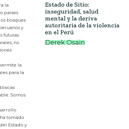
Estado de Sitio:
a la
inseguridad, salud
o países
mental y la deriva
 los bosques
autoritaria de la violencia
 peruanos y
en el Perú
s futuras.
Derek Osain
rales, no
ciones
permite la
les para la
tóxicas
sable. Somos
sarrollo
e ha tomado
del Estado y