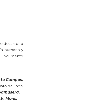
e desarrollo
ogía humana y
…” (Documento
rto Campos,
riato de Jaén
Galbusera,
ado
Mons.