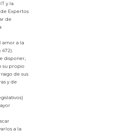
T y la
 de Expertos
ar de
a
l amor a la
 472).
e disponer,
n su propio
raigo de sus
ras y de
islativos)
mayor
scar
arlos a la