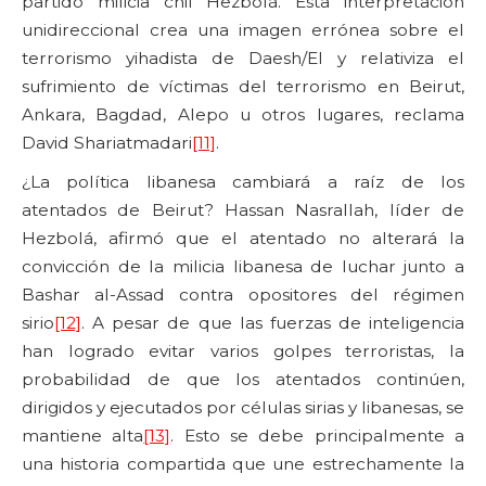
partido milicia chií Hezbolá. Esta interpretación
unidireccional crea una imagen errónea sobre el
terrorismo yihadista de Daesh/EI y relativiza el
sufrimiento de víctimas del terrorismo en Beirut,
Ankara, Bagdad, Alepo u otros lugares, reclama
David Shariatmadari
[11]
.
¿La política libanesa cambiará a raíz de los
atentados de Beirut? Hassan Nasrallah, líder de
Hezbolá, afirmó que el atentado no alterará la
convicción de la milicia libanesa de luchar junto a
Bashar al-Assad contra opositores del régimen
sirio
[12]
. A pesar de que las fuerzas de inteligencia
han logrado evitar varios golpes terroristas, la
probabilidad de que los atentados continúen,
dirigidos y ejecutados por células sirias y libanesas, se
mantiene alta
[13]
. Esto se debe principalmente a
una historia compartida que une estrechamente la