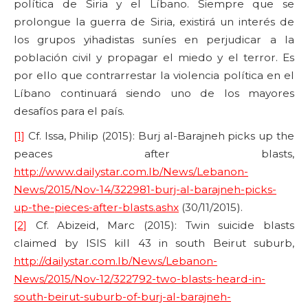
política de Siria y el Líbano. Siempre que se
prolongue la guerra de Siria, existirá un interés de
los grupos yihadistas suníes en perjudicar a la
población civil y propagar el miedo y el terror. Es
por ello que contrarrestar la violencia política en el
Líbano continuará siendo uno de los mayores
desafíos para el país.
[1]
Cf. Issa, Philip (2015): Burj al-Barajneh picks up the
peaces after blasts,
http://www.dailystar.com.lb/News/Lebanon-
News/2015/Nov-14/322981-burj-al-barajneh-picks-
up-the-pieces-after-blasts.ashx
(30/11/2015).
[2]
Cf. Abizeid, Marc (2015): Twin suicide blasts
claimed by ISIS kill 43 in south Beirut suburb,
http://dailystar.com.lb/News/Lebanon-
News/2015/Nov-12/322792-two-blasts-heard-in-
south-beirut-suburb-of-burj-al-barajneh-