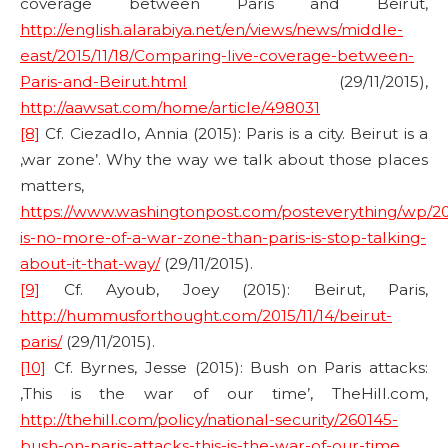
coverage between Paris and Beirut,
http://english.alarabiya.net/en/views/news/middle-
east/2015/11/18/Comparing-live-coverage-between-
Paris-and-Beirut.html
(29/11/2015),
http://aawsat.com/home/article/498031
[8]
Cf. Ciezadlo, Annia (2015): Paris is a city. Beirut is a
‚war zone’. Why the way we talk about those places
matters,
https://www.washingtonpost.com/posteverything/wp/2015
is-no-more-of-a-war-zone-than-paris-is-stop-talking-
about-it-that-way/
(29/11/2015).
[9]
Cf. Ayoub, Joey (2015): Beirut, Paris,
http://hummusforthought.com/2015/11/14/beirut-
paris/
(29/11/2015).
[10]
Cf. Byrnes, Jesse (2015): Bush on Paris attacks:
‚This is the war of our time’, TheHill.com,
http://thehill.com/policy/national-security/260145-
bush-on-paris-attacks-this-is-the-war-of-our-time