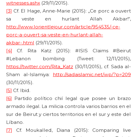
witnesses.ashx
(29/11/2015).
[3]
Cf. El Hage, Anne-Marie (2015): „Ce porc a ouvert
sa veste en hurlant Allah Akbar!“,
http://www.lorientlejour.com/article/954535/-ce-
porc-a-ouvert-sa-veste-en-hurlant-allah-
akbar-.html
(29/11/2015).
[4]
Cf. Rita Katz (2015): #ISIS Claims #Beirut
#Lebanon bombing (Tweet: 12/11/2015),
https://twitter.com/Rita_Katz
(30/11/2015), cf. Sada al-
Sham al-Islamiya:
http://sadaislamic.net/wp/?p=209
(30/11/2015).
[5]
Cf. Ibid.
[6]
Partido político chií legal que posee un brazo
armado ilegal. La milicia controla varios barrios en el
sur de Beirut y ciertos territorios en el sur y este del
Líbano.
[7]
Cf. Moukalled, Diana (2015): Comparing live