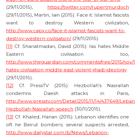
(29/11/2015),
https://twitter.com/rupertmurdoch
(29/11/2015), Martin, Iain (2015): Face it: Islamist fascists
want to destroy Western civilization,
http://www.capx.co/face-it-islamist-fascists-want-to-
destroy-western-civilisation/
(29/11/2015).
[11]
Cf. Shariatmadari, David (2015): Isis hates Middle
Eastern civilisation too,
http://www.theguardian.com/commentisfree/2015/nov/16/
hates-civilisation-middle-east-violent-jihadi-ideology
(29/11/2015).
[12]
Cf. PressTV (2015): Hezbollah’s Nasrallah
condemns Daesh attacks in Paris,
http://www.presstv.com/Detail/2015/11/14/437649/Leba
Hezbollah-Nasrallah-speech
(30/11/2015).
[13]
Cf. Khaled, Hanan (2015): Lebanon identifies one
oft he Beirut bombers; several suspects arrested,
http://www.dailystar.com.lb/News/Lebanon-