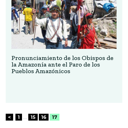
Pronunciamiento de los Obispos de
la Amazonía ante el Paro de los
Pueblos Amazónicos
Posts
<
1
15
16
17
…